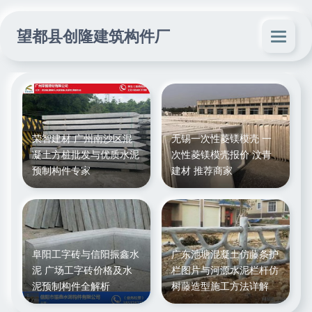
望都县创隆建筑构件厂
荣智建材 广州南沙区混
无锡一次性菱镁模壳 一
凝土方桩批发与优质水泥
次性菱镁模壳报价 汶青
预制构件专家
建材 推荐商家
阜阳工字砖与信阳振鑫水
广东池塘混凝土仿藤条护
泥 广场工字砖价格及水
栏图片与河源水泥栏杆仿
泥预制构件全解析
树藤造型施工方法详解