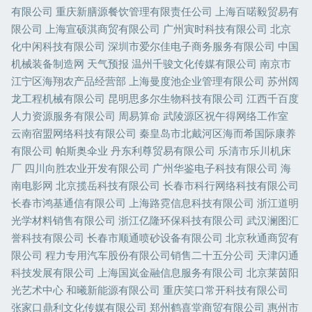
有限公司
重庆新膳源餐饮管理有限责任公司
上海百喏毅贸易有
限公司
上海宣硕淇商贸有限公司
广州寅时科技有限公司
北京
化中闲科技有限公司
深圳市爱尔佳电子商务服务有限公司
中国
机械装备制造网
天气预报
温州千骏文化传媒有限公司
南京市
江宁区海翔农产品经营部
上海曼度池企业管理有限公司
苏州阔
龙工程机械有限公司
昆明思多尔生物科技有限公司
江西千百度
人力资源服务有限公司
周易算命
武陵源区祝午得网络工作室
云南宿盟网络科技有限公司
秦皇岛市北戴河区海而希国际康养
有限公司
帕斯奥伞业
丹东利尊贸易有限公司
乐清市乐川机床
厂
四川向胜农业开发有限公司
广州华鉴电子科技有限公司
海
南电影网
北京揽岳科技有限公司
长春市科行网络科技有限公司
长春市鸿基通信有限公司
上海路霓信息科技有限公司
浙江道明
光学材料销售有限公司
浙江亿隆环保科技有限公司
武汉澜图汇
誉科技有限公司
长春市顺通喷砂设备有限公司
北京秋通商贸有
限公司
程力专用汽车股份有限公司销售二十五分公司
天津闪通
科技发展有限公司
上海国岚金融信息服务有限公司
北京莱茵阳
光艺术中心
和曦新能源有限公司
重庆笑口常开科技有限公司
张家口鼎利文化传媒有限公司
郑州鹤喜堂商贸有限公司
惠州市